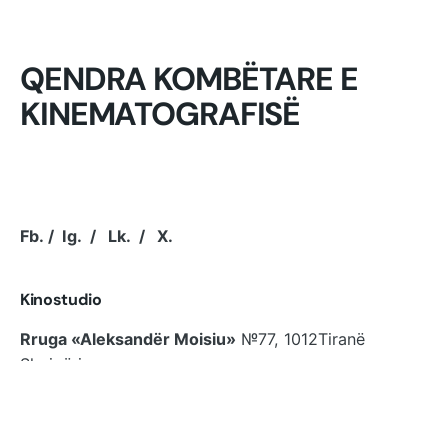
QENDRA KOMBËTARE E
KINEMATOGRAFISË
Fb.
/
Ig.
/
Lk.
/
X.
Kinostudio
Rruga «Aleksandër Moisiu»
№77, 1012
Tiranë
Shqipëri