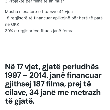
3 Projekte për filma të animuar
Mosha mesatare e fituesve 41 vjec
18 regjisorë të financuar aplikojnë për herë të parë
në QKK
30% e regjisorëve fitues janë femra.
Në 17 vjet, gjatë periudhës
1997 – 2014, janë financuar
gjithsej 187 filma, prej të
cilave, 34 janë me metrazh
të gjatë.