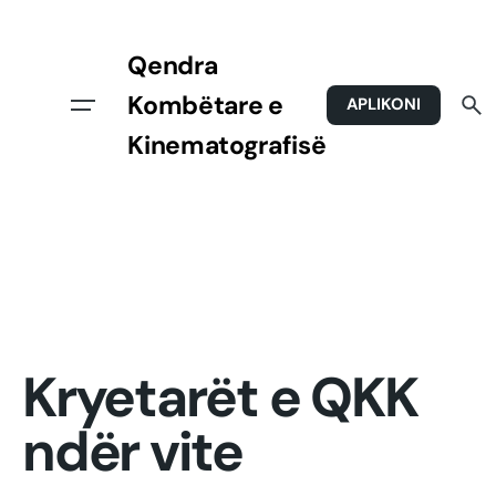
Skip
to
Qendra
content
Kombëtare e
APLIKONI
Kinematografisë
Kryetarët e QKK
ndër vite