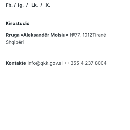
Fb.
/
Ig.
/
Lk.
/
X.
Kinostudio
Rruga «Aleksandër Moisiu»
№77, 1012
Tiranë
Shqipëri
Kontakte
info@qkk.gov.al
++355 4 237 8004
Konkurim për projekte
Konkuroni për projekte
Rezultatet e projekteve
Rezultatet e projekteve kinematografike