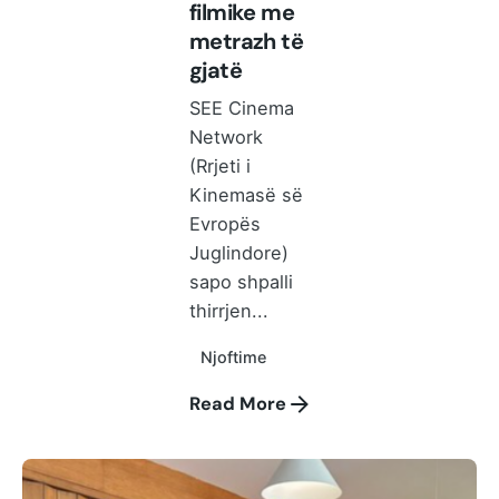
filmike me
metrazh të
gjatë
SEE Cinema
Network
(Rrjeti i
Kinemasë së
Evropës
Juglindore)
sapo shpalli
thirrjen...
Njoftime
Read More