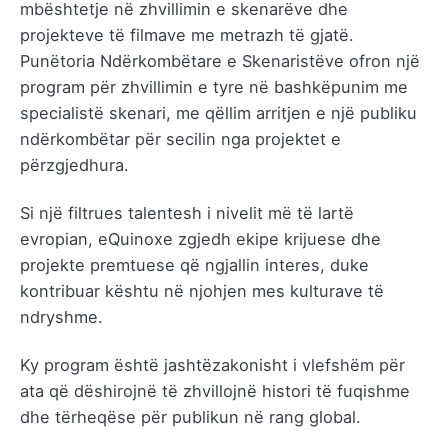
mbështetje në zhvillimin e skenarëve dhe
projekteve të filmave me metrazh të gjatë.
Punëtoria Ndërkombëtare e Skenaristëve ofron një
program për zhvillimin e tyre në bashkëpunim me
specialistë skenari, me qëllim arritjen e një publiku
ndërkombëtar për secilin nga projektet e
përzgjedhura.
Si një filtrues talentesh i nivelit më të lartë
evropian, eQuinoxe zgjedh ekipe krijuese dhe
projekte premtuese që ngjallin interes, duke
kontribuar kështu në njohjen mes kulturave të
ndryshme.
Ky program është jashtëzakonisht i vlefshëm për
ata që dëshirojnë të zhvillojnë histori të fuqishme
dhe tërheqëse për publikun në rang global.