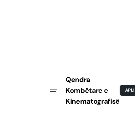
Skip
to
content
Qendra
Kombëtare e
APL
Kinematografisë