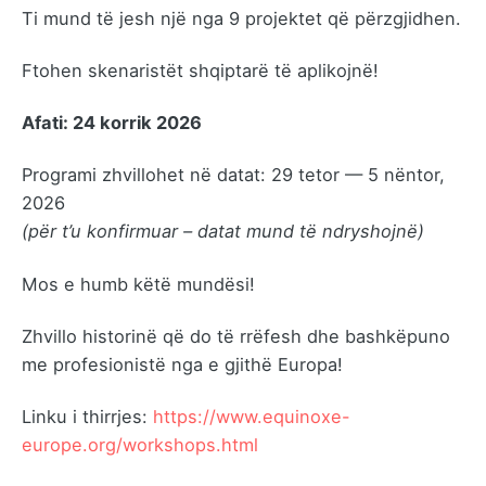
Ti mund të jesh një nga 9 projektet që përzgjidhen.
Ftohen skenaristët shqiptarë të aplikojnë!
Afati: 24 korrik 2026
Programi zhvillohet në datat: 29 tetor — 5 nëntor,
2026
(për t’u konfirmuar – datat mund të ndryshojnë)
Mos e humb këtë mundësi!
Zhvillo historinë që do të rrëfesh dhe bashkëpuno
me profesionistë nga e gjithë Europa!
Linku i thirrjes:
https://www.equinoxe-
europe.org/workshops.html