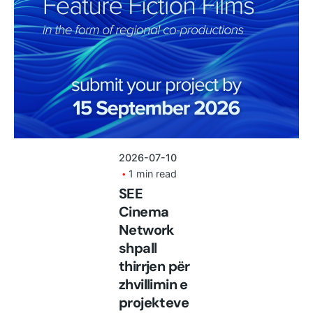
Posted by
shoku.endri
2026-07-10
1 min read
SEE
Cinema
Network
shpall
thirrjen për
zhvillimin e
projekteve