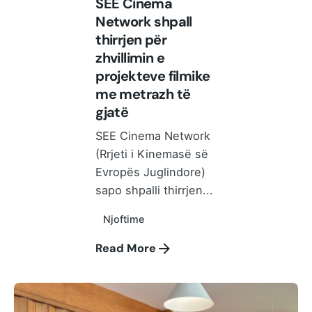
SEE Cinema
Network shpall
thirrjen për
zhvillimin e
projekteve filmike
me metrazh të
gjatë
SEE Cinema Network
(Rrjeti i Kinemasë së
Evropës Juglindore)
sapo shpalli thirrjen...
Njoftime
Read More