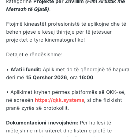
kategorinë
Projekte për Zhvillim
(Film Artistik me
Metrazh të Gjatë)
.
Ftojmë kineastët profesionistë të aplikojnë dhe të
bëhen pjesë e kësaj thirrjeje për të jetësuar
projektet e tyre kinematografike!
Detajet e rëndësishme:
•
Afati i fundit:
Aplikimet do të qëndrojnë të hapura
deri më
15 Qershor 2026
, ora
16:00
.
• Aplikimet kryhen përmes platformës së QKK-së,
në adresën
https://qkk.systems
, si dhe fizikisht
pranë zyrës së protokollit.
Dokumentacioni i nevojshëm:
Për hollësi të
mëtejshme mbi kriteret dhe listën e plotë të