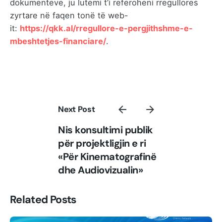
dokumenteve, ju lutemi t’i referoheni rregullores
zyrtare në faqen tonë të web-
it:
https://qkk.al/rregullore-e-pergjithshme-e-
mbeshtetjes-financiare/
.
Next Post
Nis konsultimi publik
për projektligjin e ri
«Për Kinematografinë
dhe Audiovizualin»
Related Posts