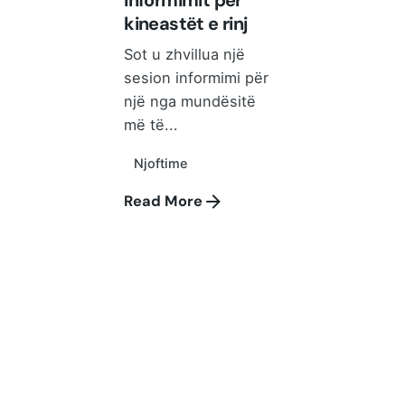
informimit për
kineastët e rinj
Sot u zhvillua një
sesion informimi për
një nga mundësitë
më të...
Njoftime
Read More
QENDRA KOMBËTARE E
KINEMATOGRAFISË