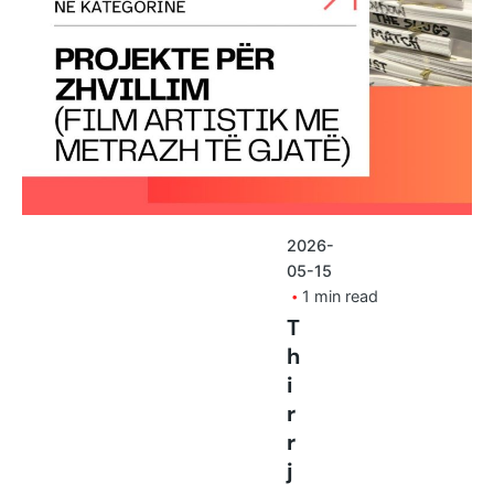
2026-
05-15
1 min read
T
h
i
r
r
j