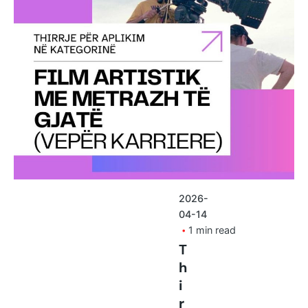
Posted by
shoku.endri
2026-
04-14
1 min read
T
h
i
r