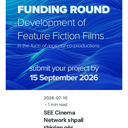
Posted by
shoku.endri
2026-07-10
1 min read
SEE Cinema
Network shpall
thirrjen për