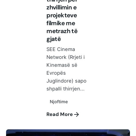
zhvillimin e
projekteve
filmike me
metrazh të
gjatë
SEE Cinema
Network (Rrjeti i
Kinemasë së
Evropës
Juglindore) sapo
shpalli thirrjen...
Njoftime
Read More