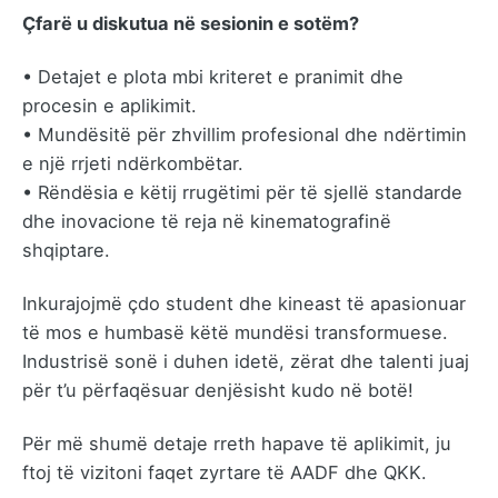
Çfarë u diskutua në sesionin e sotëm?
• Detajet e plota mbi kriteret e pranimit dhe
procesin e aplikimit.
• Mundësitë për zhvillim profesional dhe ndërtimin
e një rrjeti ndërkombëtar.
• Rëndësia e këtij rrugëtimi për të sjellë standarde
dhe inovacione të reja në kinematografinë
shqiptare.
Inkurajojmë çdo student dhe kineast të apasionuar
të mos e humbasë këtë mundësi transformuese.
Industrisë sonë i duhen idetë, zërat dhe talenti juaj
për t’u përfaqësuar denjësisht kudo në botë!
Për më shumë detaje rreth hapave të aplikimit, ju
ftoj të vizitoni faqet zyrtare të AADF dhe QKK.