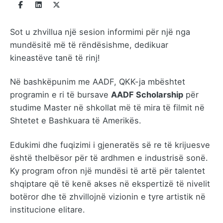
Sot u zhvillua një sesion informimi për një nga
mundësitë më të rëndësishme, dedikuar
kineastëve tanë të rinj!
Në bashkëpunim me AADF, QKK-ja mbështet
programin e ri të bursave
AADF Scholarship
për
studime Master në shkollat më të mira të filmit në
Shtetet e Bashkuara të Amerikës.
Edukimi dhe fuqizimi i gjeneratës së re të krijuesve
është thelbësor për të ardhmen e industrisë sonë.
Ky program ofron një mundësi të artë për talentet
shqiptare që të kenë akses në ekspertizë të nivelit
botëror dhe të zhvillojnë vizionin e tyre artistik në
institucione elitare.