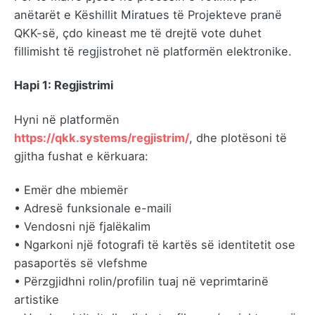
anëtarët e Këshillit Miratues të Projekteve pranë
QKK-së, çdo kineast me të drejtë vote duhet
fillimisht të regjistrohet në platformën elektronike.
Hapi 1: Regjistrimi
Hyni në platformën
https://qkk.systems/regjistrim/
, dhe plotësoni të
gjitha fushat e kërkuara:
• Emër dhe mbiemër
• Adresë funksionale e-maili
• Vendosni një fjalëkalim
• Ngarkoni një fotografi të kartës së identitetit ose
pasaportës së vlefshme
• Përzgjidhni rolin/profilin tuaj në veprimtarinë
artistike