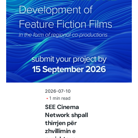
Posted by
shoku.endri
2026-07-10
1 min read
SEE Cinema
Network shpall
thirrjen për
zhvillimin e