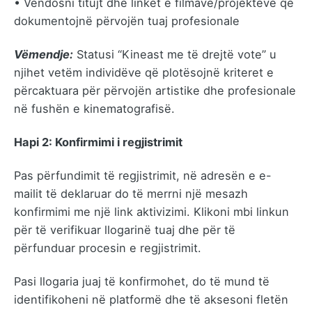
• Vendosni titujt dhe linket e filmave/projekteve që
dokumentojnë përvojën tuaj profesionale
Vëmendje:
Statusi “Kineast me të drejtë vote” u
njihet vetëm individëve që plotësojnë kriteret e
përcaktuara për përvojën artistike dhe profesionale
në fushën e kinematografisë.
Hapi 2: Konfirmimi i regjistrimit
Pas përfundimit të regjistrimit, në adresën e e-
mailit të deklaruar do të merrni një mesazh
konfirmimi me një link aktivizimi. Klikoni mbi linkun
për të verifikuar llogarinë tuaj dhe për të
përfunduar procesin e regjistrimit.
Pasi llogaria juaj të konfirmohet, do të mund të
identifikoheni në platformë dhe të aksesoni fletën