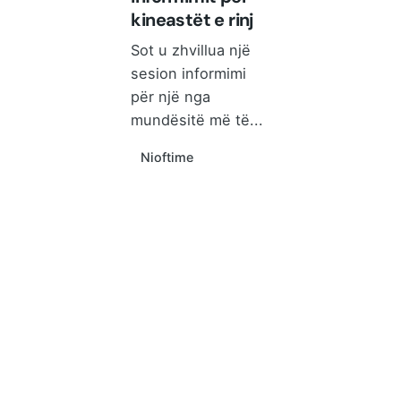
kineastët e rinj
Sot u zhvillua një
sesion informimi
për një nga
mundësitë më të...
Njoftime
Read More
QENDRA KOMBËTARE E
KINEMATOGRAFISË