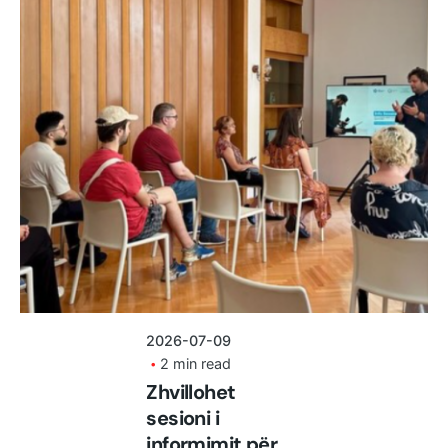
Posted by
shoku.endri
2026-07-09
2 min read
Zhvillohet
sesioni i
informimit për